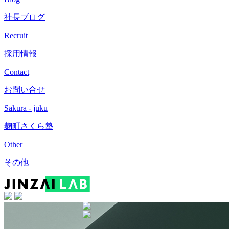
社長ブログ
Recruit
採用情報
Contact
お問い合せ
Sakura - juku
麹町さくら塾
Other
その他