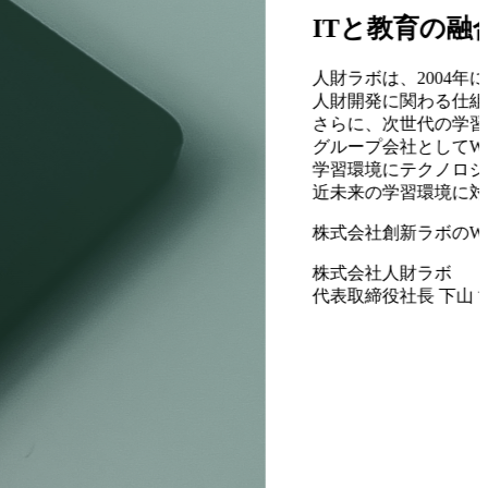
ITと教育の融
人財ラボは、2004
人財開発に関わる仕組
さらに、次世代の学習
グループ会社としてW
学習環境にテクノロジ
近未来の学習環境に対
株式会社創新ラボのW
株式会社人財ラボ
代表取締役社長 下山 