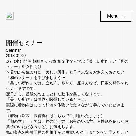
Menu
開催セミナー
Seminar
2018.01.09
3/7（水）開催 麹町さくら塾 和文化から学ぶ「美しい所作」と「和の
マナー」※女性向け
〜着物から生まれた「美しい所作」と日本人ならおさえておきたい
「和のマナー」を学びましょう〜
「美しい所作」では、立ち方、歩き方、座り方など、日常の所作をお
伝えしますので、
翌日から、普段のちょっとした動作が美しくなります。
「美しい所作」は着物が関係していると考え、
実際に着物をはおって和装を体験いただきながら学んでいただきま
す。
（着物（浴衣、長襦袢）はこちらでご用意いたします）
「和のマナー」では、戸の開け方、お茶のいれ方、お懐紙を使ったお
菓子のいただき方など、お伝えします。
私の実家の和菓子屋の和菓子をご用意いいたしますので、学んだこと