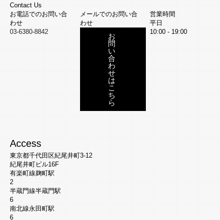
Contact Us
お電話でのお問い合
メールでのお問い合
営業時間
わせ
わせ
平日
03-6380-8842
10:00 - 19:00
お
問
い
合
わ
せ
は
こ
ち
ら
Access
東京都千代田区紀尾井町
3-12
紀尾井町ビル
16F
有楽町線
麹町駅
2
半蔵門線
半蔵門駅
6
南北線
永田町駅
6