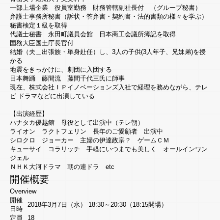
一部上場企業 役員室勤務 財務管轄副社長付 （グループ秘書）
Sakura - juku
弁護士事務所秘書（訴状・答弁書・契約書・法的書類の様々を学ぶ）
麹町さくら塾
秘書検定１級を取得
代議士秘書 永田町議員会館 日本商工会議所簿記を取得
Other
その他
国務大臣国土庁長官付
結婚（夫＿出張族・単身赴任）し、3人の子供(3人年子、兄妹弟)を授
かる
地震をきっかけに、劇団に入団する
日本舞踊 藤間流 藤間千代三氏に師事
現在、株式会社ＩＰイノベーションズ入社で経理を務めながら、テレ
ビ ドラマなどに出演している
【出演経歴】
ハナタカ優越館 母役として出演中（テレ朝）
ライオン ラクトフェリン 長年のご愛顧者 出演中
シロクロ ジョーカー 主婦の伊達政宗？ ゲームＣＭ
キューサイ コラリッチ 手軽にいつまでも美しく オールインワン
ジェル
ＮＨＫ大河ドラマ 朝の連ドラ etc
開催概要
Overview
開催
2018年3月7日（水） 18:30～20:30（18:15開場）
日時
定員
18