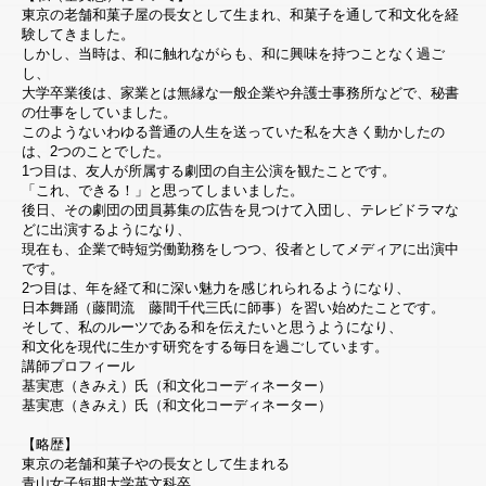
東京の老舗和菓子屋の長女として生まれ、和菓子を通して和文化を経
験してきました。
しかし、当時は、和に触れながらも、和に興味を持つことなく過ご
し、
大学卒業後は、家業とは無縁な一般企業や弁護士事務所などで、秘書
の仕事をしていました。
このようないわゆる普通の人生を送っていた私を大きく動かしたの
は、2つのことでした。
1つ目は、友人が所属する劇団の自主公演を観たことです。
About Us
「これ、できる！」と思ってしまいました。
企業情報
後日、その劇団の団員募集の広告を見つけて入団し、テレビドラマな
どに出演するようになり、
Service
事業内容
現在も、企業で時短労働勤務をしつつ、役者としてメディアに出演中
です。
Seminar
2つ目は、年を経て和に深い魅力を感じれられるようになり、
セミナー情報
日本舞踊（藤間流 藤間千代三氏に師事）を習い始めたことです。
そして、私のルーツである和を伝えたいと思うようになり、
News & Topics
新着情報
和文化を現代に生かす研究をする毎日を過ごしています。
講師プロフィール
Blog
基実恵（きみえ）氏（和文化コーディネーター）
社長ブログ
基実恵（きみえ）氏（和文化コーディネーター）
Recruit
採用情報
【略歴】
東京の老舗和菓子やの長女として生まれる
Contact
青山女子短期大学英文科卒
お問い合せ