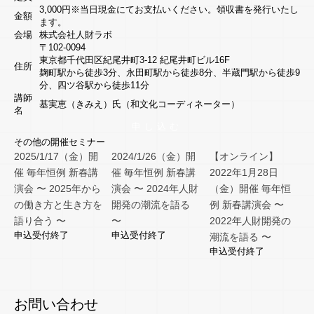
3,000円※当日現金にてお支払いください。領収書を発行いたし
金額
ます。
会場
株式会社人財ラボ
〒102-0094
東京都千代田区紀尾井町3-12 紀尾井町ビル16F
住所
麹町駅から徒歩3分、永田町駅から徒歩8分、半蔵門駅から徒歩9
分、四ツ谷駅から徒歩11分
講師
基実恵（きみえ）氏（和文化コーディネーター）
名
その他の開催セミナー
2025/1/17（金）開
2024/1/26（金）開
【オンライン】
催 毎年恒例 新春講
催 毎年恒例 新春講
2022年1月28日
演会 〜 2025年から
演会 〜 2024年人財
（金）開催 毎年恒
の働き方と生き方を
開発の潮流を語る
例 新春講演会 〜
語り合う 〜
〜
2022年人財開発の
申込受付終了
申込受付終了
潮流を語る 〜
申込受付終了
お問い合わせ