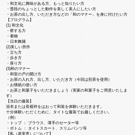
・和文化に興味がある方、もっと知りたい方
・普段のちょっとした動作を美しく美人にしたい方
・お茶の出し方、いただき方などの「和のマナー」を身に付けたい方
【プログラム】
(1) 和文化
・察する力
・着物
・日本舞踊
(2)美しい所作
・立ち方
・歩き方
・座り方
(3)和のマナー
・和室の戸の開け方
・お茶の入れ方、出し方、いただき方（今回は煎茶を使用）
・お懐紙の使い方
・お茶と和菓子をいただきましょう（実家の和菓子をご用意いたしま
す）
【当日の服装】
浴衣または長襦袢をはおって和装を体験いただきます。
十分体験いただくために、タイトな服装でお越しください。
（例）
・トップ ： ブラウス、薄手のセーター等
・ボトム ： タイトスカート、スリムパンツ等
【私（基実恵）について】