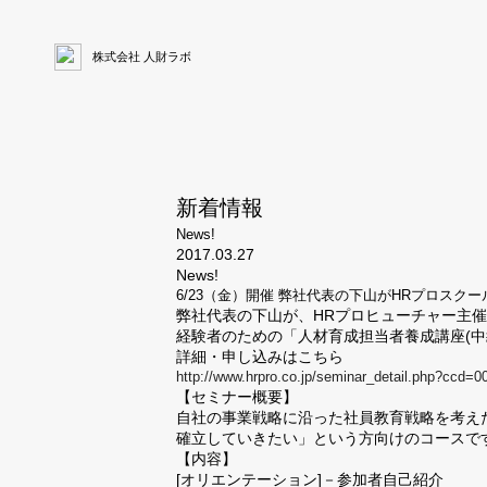
株式会社 人財ラボ
新着情報
News!
2017.03.27
News!
6/23（金）開催 弊社代表の下山がHRプロス
弊社代表の下山が、HRプロヒューチャー主催
経験者のための「人材育成担当者養成講座(中
詳細・申し込みはこちら
http://www.hrpro.co.jp/seminar_detail.php?ccd
【セミナー概要】
自社の事業戦略に沿った社員教育戦略を考え
確立していきたい」という方向けのコースで
【内容】
[オリエンテーション]－参加者自己紹介